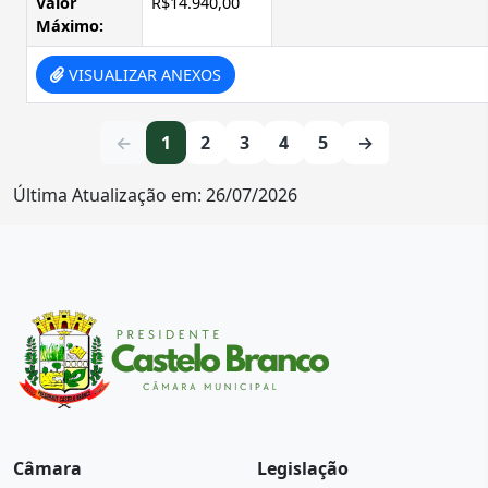
Valor
R$14.940,00
Máximo:
VISUALIZAR ANEXOS
←
1
2
3
4
5
→
Última Atualização em: 26/07/2026
Câmara
Legislação