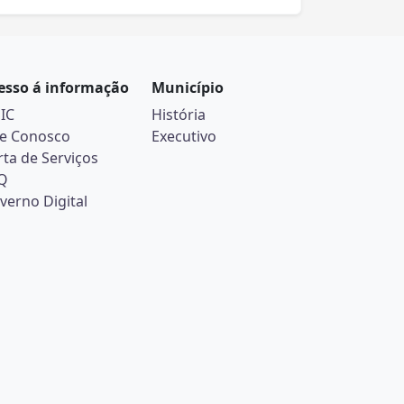
esso á informação
Município
SIC
História
le Conosco
Executivo
rta de Serviços
Q
verno Digital