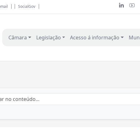
mail
SocialGov
Câmara
Legislação
Acesso á informação
Muni